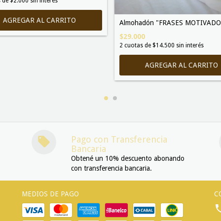
 de
$2.000
sin interés
AGREGAR AL CARRITO
Almohadón "FRASES MOTIVADO
$29.000
2
cuotas de
$14.500
sin interés
AGREGAR AL CARRITO
Pago con Transferencia
Bancaria
Obtené un 10% descuento abonando
con transferencia bancaria.
MEDIOS DE PAGO
C