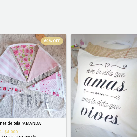
60
%
OFF
ines de tela "AMANDA"
00
$4.000