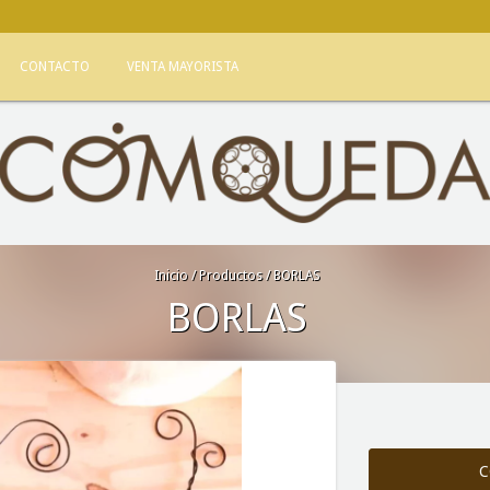
CONTACTO
VENTA MAYORISTA
Inicio
/
Productos
/
BORLAS
BORLAS