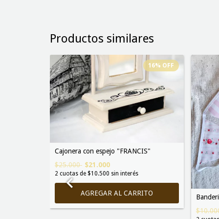
Productos similares
80
%
OFF
16
%
OFF
Cajonera con espejo "FRANCIS"
$25.000
$21.000
2
cuotas de
$10.500
sin interés
Bander
$10.0