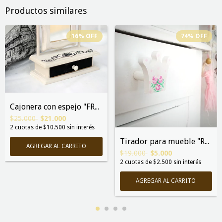
Productos similares
16
%
OFF
74
%
OFF
Cajonera con espejo "FRANCIS"
$25.000
$21.000
2
cuotas de
$10.500
sin interés
Tirador para mueble "REINA" pa...
$19.000
$5.000
2
cuotas de
$2.500
sin interés