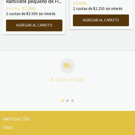
Ramillete pequeño de Flores "HORTENSIA"
$4.500
$9.000
$7.000
2
cuotas de
$2.250
sin interés
2
cuotas de
$3.500
sin interés
A todo el país
NAVEGACIÓN
Inicio