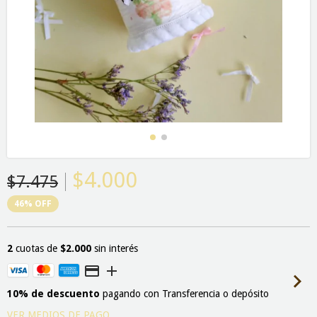
$4.000
$7.475
46
%
OFF
2
cuotas de
$2.000
sin interés
10% de descuento
pagando con Transferencia o depósito
VER MEDIOS DE PAGO